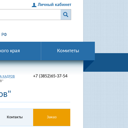
Личный кабинет
 РФ
кого края
Комитеты
+7 (3852)65-37-54
А КАДРОВ
В"
ов"
Контакты
Заказ